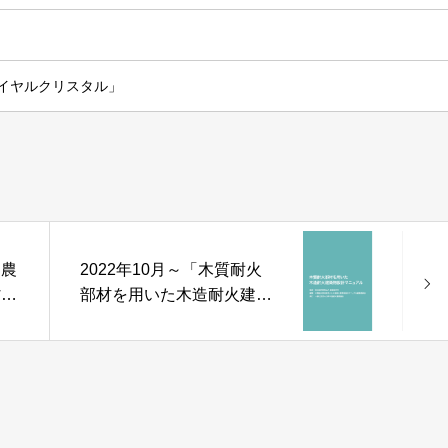
ロイヤルクリスタル」
、農
2022年10月～「木質耐火
省と
部材を用いた木造耐火建築
物設計マニュアル」 2022
年版発刊 オンラインマニ
ュアル講習会開催！