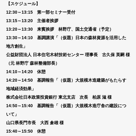
【スケジュール】
12:30～13:15 第一部セミナー受付
13:15～13:20 主催者挨拶
13:20～13:30 来賓挨拶 林野庁、国土交通省（予定）
13:30～14:10 基調講演「（仮題）日本の森林資源を活用した
地方創生」
公益財団法人 日本住宅木材技術センター 理事長 古久保 英嗣 様
（元 林野庁 森林整備部長）
14:10～14:20 休憩
14:20～14:50 基調報告「（仮題）大規模木造建築がもたらす
地域経済効果」
株式会社日本政策投資銀行 東北支店 次長 柏原 滋 様
14:50～15:40 基調報告「（仮題）大規模木造庁舎の建設につ
いて」
山口県長門市長 大西 倉雄 様
15:40～15:50 休憩