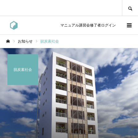
SEARCH
マニュアル講習会修了者ログイン
お知らせ
脱炭素社会
ホーム
脱炭素社会