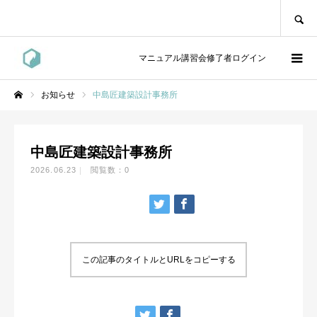
SEARCH
マニュアル講習会修了者ログイン
お知らせ
中島匠建築設計事務所
ホーム
中島匠建築設計事務所
2026.06.23
閲覧数：0
この記事のタイトルとURLをコピーする