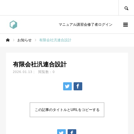
SEARCH
マニュアル講習会修了者ログイン
お知らせ
有限会社汎連合設計
ホーム
有限会社汎連合設計
2026.01.13
閲覧数：0
この記事のタイトルとURLをコピーする