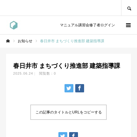
SEARCH
マニュアル講習会修了者ログイン
お知らせ
春日井市 まちづくり推進部 建築指導課
ホーム
春日井市 まちづくり推進部 建築指導課
2025.06.24
閲覧数：0
この記事のタイトルとURLをコピーする