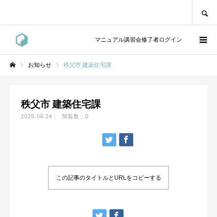
SEARCH
マニュアル講習会修了者ログイン
お知らせ
秩父市 建築住宅課
ホーム
秩父市 建築住宅課
2025.06.24
閲覧数：0
この記事のタイトルとURLをコピーする