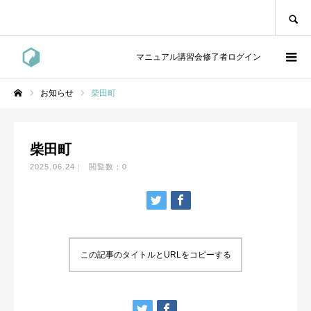
SEARCH
マニュアル講習会修了者ログイン
お知らせ
柴田町
ホーム
柴田町
2025.06.24
閲覧数：0
この記事のタイトルとURLをコピーする