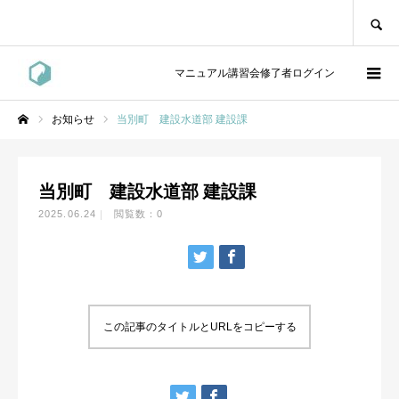
SEARCH
マニュアル講習会修了者ログイン
お知らせ
当別町 建設水道部 建設課
ホーム
当別町 建設水道部 建設課
2025.06.24
閲覧数：0
この記事のタイトルとURLをコピーする