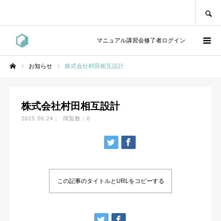
SEARCH
マニュアル講習会修了者ログイン
お知らせ
株式会社村田相互設計
ホーム
株式会社村田相互設計
2025.06.24
閲覧数：0
この記事のタイトルとURLをコピーする