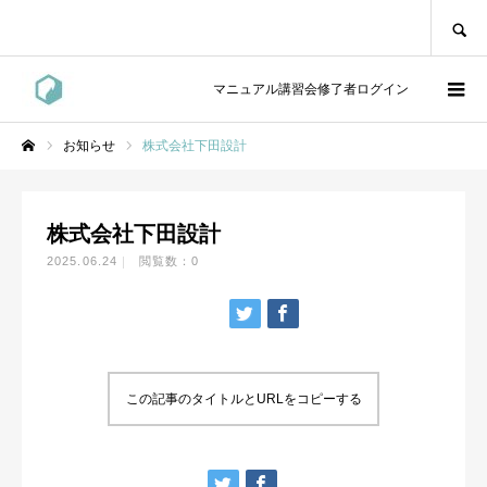
SEARCH
マニュアル講習会修了者ログイン
お知らせ
株式会社下田設計
ホーム
株式会社下田設計
2025.06.24
閲覧数：0
この記事のタイトルとURLをコピーする